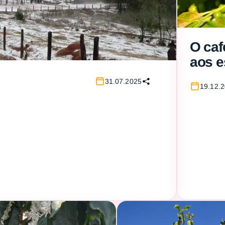
O cafe
aos e
climá
31.07.2025
19.12.