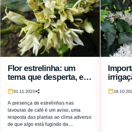
Flor estrelinha: um
Import
tema que desperta, em
irriga
todo ano de calor e
do bo
01.11.2023
18.10.20
seca, a curiosidade do
florad
cafeicultor
arábic
A presença de estrelinhas nas
lavouras de café é um aviso, uma
resposta das plantas ao clima adverso
de que algo está fugindo da
normalidade