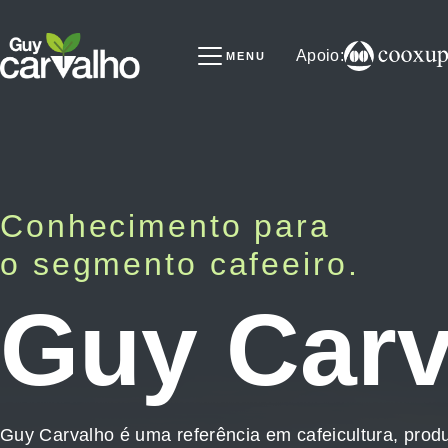
Apoio:
MENU
Conhecimento para
Sobre
Parceiros
o segmento cafeeiro.
Notícias
Experimentos
Guy Carv
Videos
Serviços
Selo
Contato
Colunistas
Guy Carvalho é uma referência em cafeicultura, produ