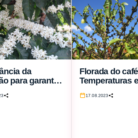
ância da
Florada do café
ção para garantia
Temperaturas 
m pegamento da
podem prejudic
23
17.08.2023
a do cafeeiro
pegamento
a