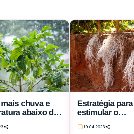
 mais chuva e
Estratégia para
atura abaixo da
estimular o
 marcam período
crescimento de
23
19.04.2023
do cafeeiro no 