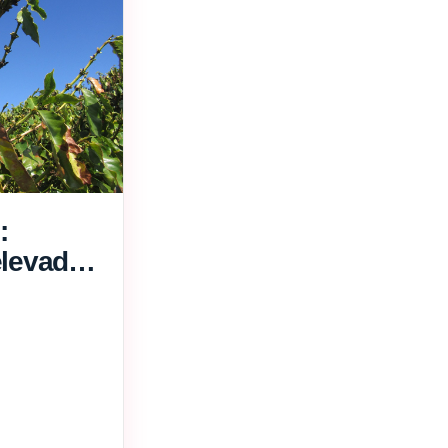
:
elevadas
ar o