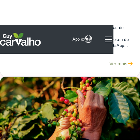
mania de jogar contra
19.07.2022
Vejam esses números: Previsão inicial: 20 a 22.000 sacas de
café. Após a geada: 10.000. Após a florada: 12.000.
Dezembro/21: 8.000. Julho/22: 4.000. Esses números vieram de
um “relato” de um cafeicultor em um dos grupos do WhatsApp
que participo e só confirmam que, a tão anunciada quebra de
safra deste ano, poderá ser maior que a prevista.
Ver mais