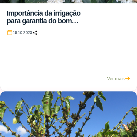
Importância da irrigação
para garantia do bom
pegamento da florada do
18.10.2023
cafeeiro arábica
Ver mais