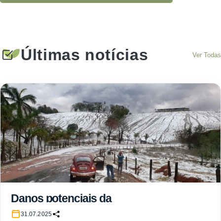
Últimas notícias
Ver Todas
Danos potenciais da
chuva de granizo ao
31.07.2025