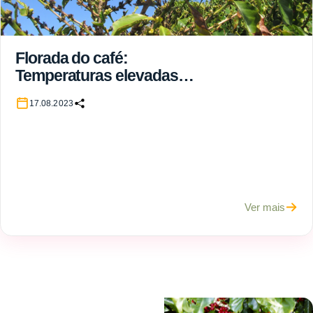
Florada do café:
Temperaturas elevadas
podem prejudicar o
17.08.2023
pegamento
Ver mais