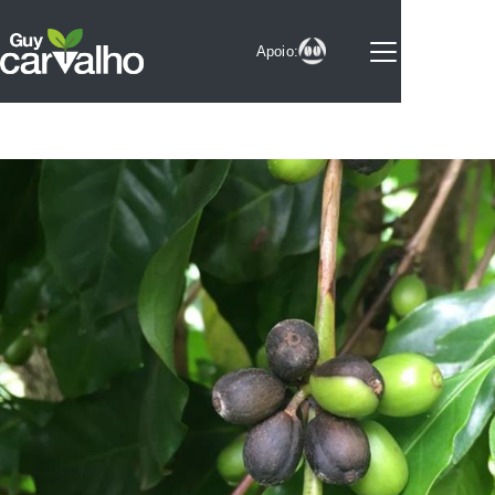
Apoio:
Sobre
Notícias
Videos
Selo
Colunistas
Parceiros
Experimentos
Serviços
Contato