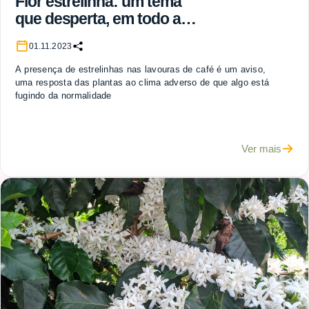
Flor estrelinha: um tema
que desperta, em todo ano
de calor e seca, a
01.11.2023
curiosidade do cafeicultor
A presença de estrelinhas nas lavouras de café é um aviso,
uma resposta das plantas ao clima adverso de que algo está
fugindo da normalidade
Ver mais