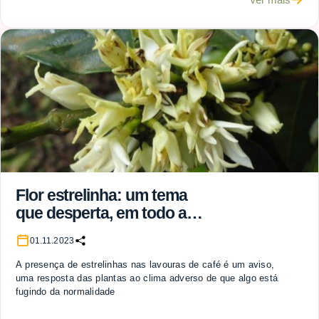
Flor estrelinha: um tema
que desperta, em todo ano
de calor e seca, a
01.11.2023
curiosidade do cafeicultor
A presença de estrelinhas nas lavouras de café é um aviso,
uma resposta das plantas ao clima adverso de que algo está
fugindo da normalidade