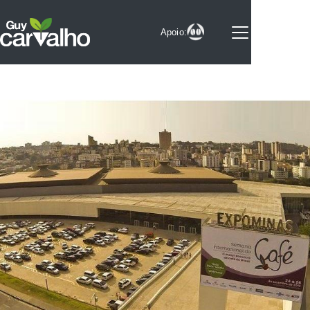
Apoio:
Sobre
Notícias
Videos
Selo
Colunistas
Parceiros
Experimentos
Serviços
Contato