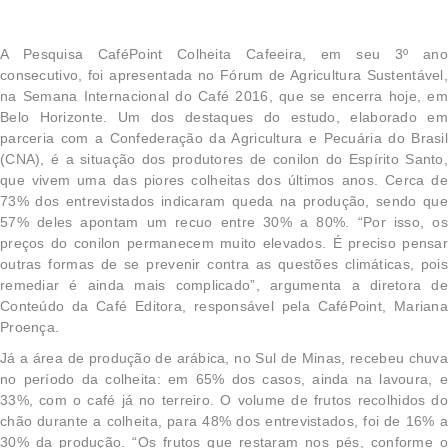
A Pesquisa CaféPoint Colheita Cafeeira, em seu 3º ano
consecutivo, foi apresentada no Fórum de Agricultura Sustentável,
na Semana Internacional do Café 2016, que se encerra hoje, em
Belo Horizonte. Um dos destaques do estudo, elaborado em
parceria com a Confederação da Agricultura e Pecuária do Brasil
(CNA), é a situação dos produtores de conilon do Espírito Santo,
que vivem uma das piores colheitas dos últimos anos. Cerca de
73% dos entrevistados indicaram queda na produção, sendo que
57% deles apontam um recuo entre 30% a 80%. “Por isso, os
preços do conilon permanecem muito elevados. É preciso pensar
outras formas de se prevenir contra as questões climáticas, pois
remediar é ainda mais complicado”, argumenta a diretora de
Conteúdo da Café Editora, responsável pela CaféPoint, Mariana
Proença.
Já a área de produção de arábica, no Sul de Minas, recebeu chuva
no período da colheita: em 65% dos casos, ainda na lavoura, e
33%, com o café já no terreiro. O volume de frutos recolhidos do
chão durante a colheita, para 48% dos entrevistados, foi de 16% a
30% da produção. “Os frutos que restaram nos pés, conforme o