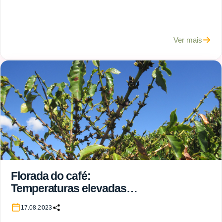
Ver mais
Florada do café:
Temperaturas elevadas
podem prejudicar o
17.08.2023
pegamento