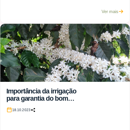
Ver mais
Importância da irrigação
para garantia do bom
pegamento da florada do
18.10.2023
cafeeiro arábica